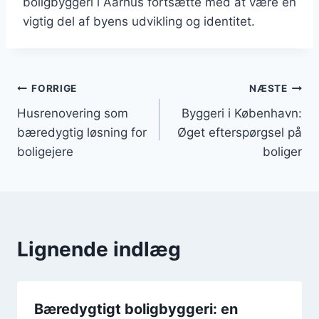
boligbyggeri i Aarhus fortsætte med at være en
vigtig del af byens udvikling og identitet.
Indlægsnavigation
FORRIGE
NÆSTE
Husrenovering som
Byggeri i København:
bæredygtig løsning for
Øget efterspørgsel på
boligejere
boliger
Lignende indlæg
Bæredygtigt boligbyggeri: en