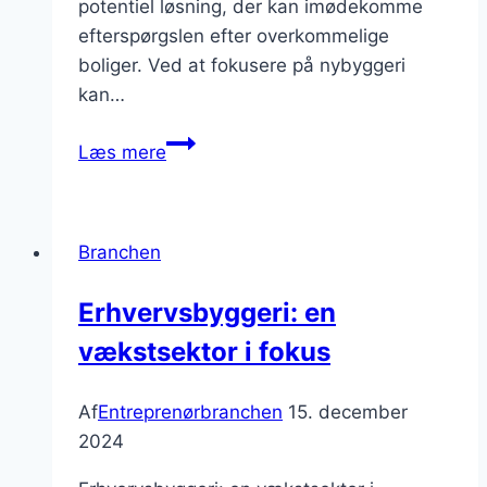
potentiel løsning, der kan imødekomme
efterspørgslen efter overkommelige
boliger. Ved at fokusere på nybyggeri
kan…
Nybyggeri
Læs mere
som
en
løsning
Branchen
på
boligkrisen
Erhvervsbyggeri: en
vækstsektor i fokus
Af
Entreprenørbranchen
15. december
2024