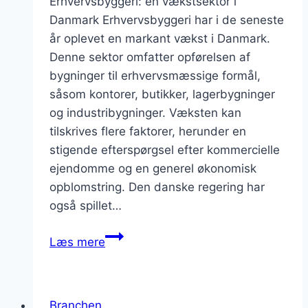
Erhvervsbyggeri: en vækstsektor i
Danmark Erhvervsbyggeri har i de seneste
år oplevet en markant vækst i Danmark.
Denne sektor omfatter opførelsen af
bygninger til erhvervsmæssige formål,
såsom kontorer, butikker, lagerbygninger
og industribygninger. Væksten kan
tilskrives flere faktorer, herunder en
stigende efterspørgsel efter kommercielle
ejendomme og en generel økonomisk
opblomstring. Den danske regering har
også spillet…
Erhvervsbyggeri:
Læs mere
en
vækstsektor
i
Branchen