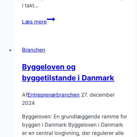
I takt…
Entreprenørbranchen
Læs mere
og
hvordan
man
Branchen
skaber
et
Byggeloven og
godt
byggetilstande i Danmark
arbejdsmiljø
Af
Entreprenørbranchen
27. december
2024
Byggeloven: En grundlæggende ramme for
byggeri i Danmark Byggeloven i Danmark
er en central lovgivning, der regulerer alle