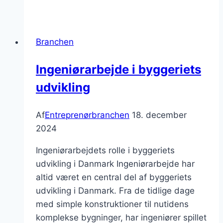
inden
for
byggeri:
Branchen
Bedste
praksis
Ingeniørarbejde i byggeriets
udvikling
Af
Entreprenørbranchen
18. december
2024
Ingeniørarbejdets rolle i byggeriets
udvikling i Danmark Ingeniørarbejde har
altid været en central del af byggeriets
udvikling i Danmark. Fra de tidlige dage
med simple konstruktioner til nutidens
komplekse bygninger, har ingeniører spillet