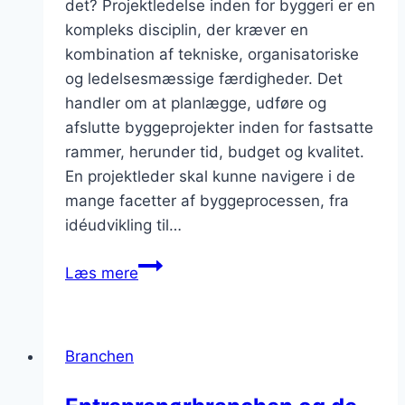
det? Projektledelse inden for byggeri er en
kompleks disciplin, der kræver en
kombination af tekniske, organisatoriske
og ledelsesmæssige færdigheder. Det
handler om at planlægge, udføre og
afslutte byggeprojekter inden for fastsatte
rammer, herunder tid, budget og kvalitet.
En projektleder skal kunne navigere i de
mange facetter af byggeprocessen, fra
idéudvikling til…
Projektledelse
Læs mere
byggeri:
Essentielle
færdigheder
Branchen
for
succes