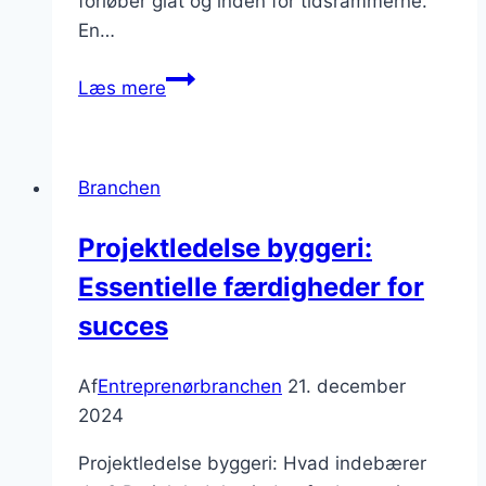
forløber glat og inden for tidsrammerne.
En…
Byggeanlæg
Læs mere
til
opførelsesprojekter
Branchen
Projektledelse byggeri:
Essentielle færdigheder for
succes
Af
Entreprenørbranchen
21. december
2024
Projektledelse byggeri: Hvad indebærer