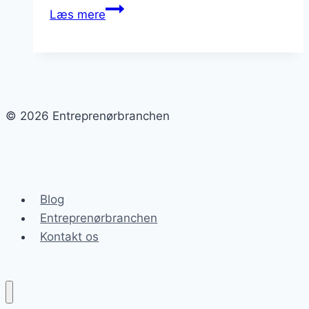
Entreprenørbranchen
Læs mere
og
de
teknologiske
fremskridt
i
© 2026 Entreprenørbranchen
byggeri
Blog
Entreprenørbranchen
Kontakt os