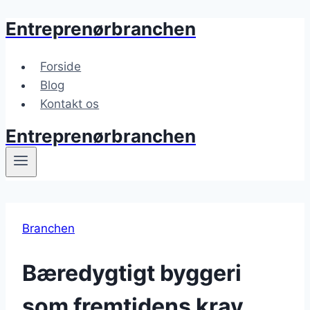
Entreprenørbranchen
Fortsæt
til
indhold
Forside
Blog
Kontakt os
Entreprenørbranchen
Branchen
Bæredygtigt byggeri
som fremtidens krav