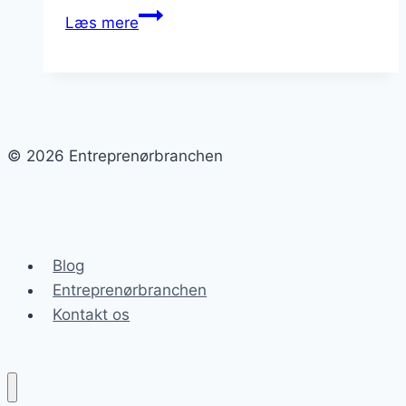
Renovering
Læs mere
af
bygninger:
Hvordan
man
gør
© 2026 Entreprenørbranchen
det
rigtigt
Blog
Entreprenørbranchen
Kontakt os