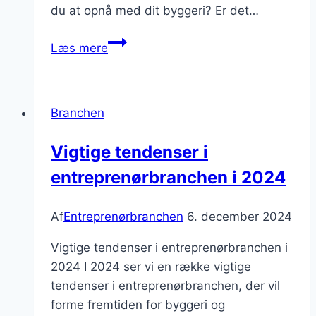
du at opnå med dit byggeri? Er det…
Nybyggeri:
Læs mere
Sådan
planlægger
du
Branchen
dit
projekt
Vigtige tendenser i
entreprenørbranchen i 2024
Af
Entreprenørbranchen
6. december 2024
Vigtige tendenser i entreprenørbranchen i
2024 I 2024 ser vi en række vigtige
tendenser i entreprenørbranchen, der vil
forme fremtiden for byggeri og