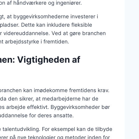
ion af håndværkere og ingeniører.
gt, at byggevirksomhederne investerer i
ladser. Dette kan inkludere fleksible
or videreuddannelse. Ved at gøre branchen
t arbejdsstyrke i fremtiden.
hen: Vigtigheden af
ggebranchen kan imødekomme fremtidens krav.
, da den sikrer, at medarbejderne har de
es arbejde effektivt. Byggevirksomheder bør
uddannelse for deres ansatte.
 talentudvikling. For eksempel kan de tilbyde
erer på nye teknologier og metoder inden for