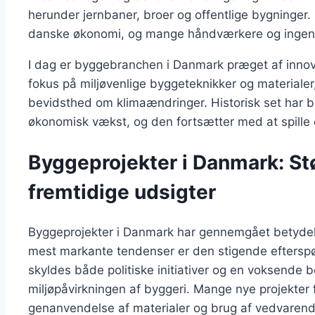
herunder jernbaner, broer og offentlige bygninger.
danske økonomi, og mange håndværkere og ingeniø
I dag er byggebranchen i Danmark præget af innov
fokus på miljøvenlige byggeteknikker og materialer
bevidsthed om klimaændringer. Historisk set har b
økonomisk vækst, og den fortsætter med at spille e
Byggeprojekter i Danmark: St
fremtidige udsigter
Byggeprojekter i Danmark har gennemgået betydelig
mest markante tendenser er den stigende efterspø
skyldes både politiske initiativer og en voksende
miljøpåvirkningen af byggeri. Mange nye projekter f
genanvendelse af materialer og brug af vedvarende