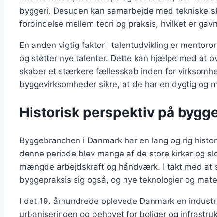
byggeri. Desuden kan samarbejde med tekniske sko
forbindelse mellem teori og praksis, hvilket er ga
En anden vigtig faktor i talentudvikling er mentor
og støtter nye talenter. Dette kan hjælpe med at o
skaber et stærkere fællesskab inden for virksomhed
byggevirksomheder sikre, at de har en dygtig og m
Historisk perspektiv på byg
Byggebranchen i Danmark har en lang og rig historie
denne periode blev mange af de store kirker og slo
mængde arbejdskraft og håndværk. I takt med at 
byggepraksis sig også, og nye teknologier og mater
I det 19. århundrede oplevede Danmark en industriel 
urbaniseringen og behovet for boliger og infrastruk