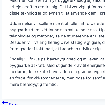
Med fremkomsten af nye byggeteknologier, såsom 3D-
arbejdskraften ændre sig. Det bliver vigtigt for me
disse teknologier og evnen til at anvende dem i pra
Uddannelse vil spille en central rolle i at forber
byggearbejdere. Uddannelsesinstitutioner skal til
teknologier og metoder, så de studerende er rustet
Desuden vil livslang læring blive stadig vigtigere
færdigheder i takt med, at branchen udvikler sig.
Endelig vil fokus på bæredygtighed og miljøvenligt
byggearbejdskraft. Med stigende krav til energieffe
medarbejdere skulle have viden om grønne byggete
en fordel for virksomhederne, men også for samfun
mere bæredygtig fremtid.
Indlægsnavigation
Forrige