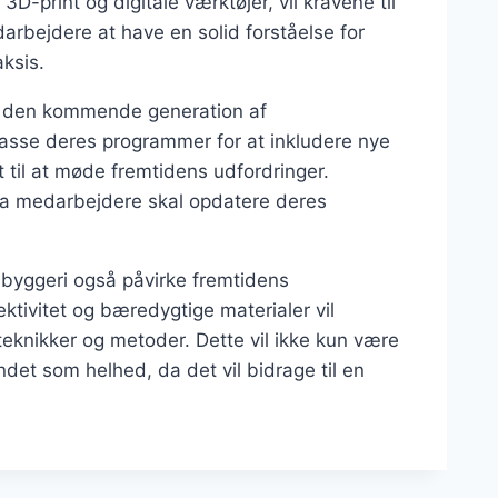
print og digitale værktøjer, vil kravene til
darbejdere at have en solid forståelse for
ksis.
ede den kommende generation af
passe deres programmer for at inkludere nye
 til at møde fremtidens udfordringer.
, da medarbejdere skal opdatere deres
 byggeri også påvirke fremtidens
ktivitet og bæredygtige materialer vil
knikker og metoder. Dette vil ikke kun være
det som helhed, da det vil bidrage til en